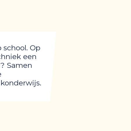
 school. Op
chniek een
ol? Samen
e
konderwijs.