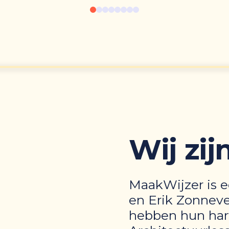
Wij zi
MaakWijzer is ee
en
Erik Zonnev
hebben hun hart