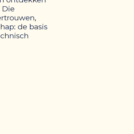
 Die
ertrouwen,
hap: de basis
echnisch