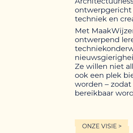
Architectuurles
ontwerpgericht 
techniek en cre
Met MaakWijzer
ontwerpend lere
techniekonderwi
nieuwsgierighei
Ze willen niet 
ook een plek b
worden – zodat 
bereikbaar word
ONZE VISIE >