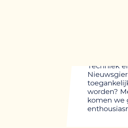
Voorbeeld
Techniek er
Nieuwsgier
toegankelij
worden? Me
komen we g
enthousias