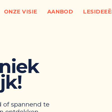
ONZE VISIE
AANBOD
LESIDEE
niek
jk!
d of spannend te
en ontdekken